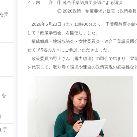
４．内 容：① 連合千葉議員団会議による講演
② 2026政策・制度要求と提言（政策委員
請を実
2026年5月23日（土）10時00分より、千葉県教育会
して「政策学習会」を開催しました。
構成組織・地域協議会・女性委員会・連合千葉議員団会
せて165名の方々にご参加いただきました。
政策委員の野上さん（電力総連）の司会で始まり、冒頭
を代表して、取り巻く環境や連合の政策実現の必要性な
』を
請
を手