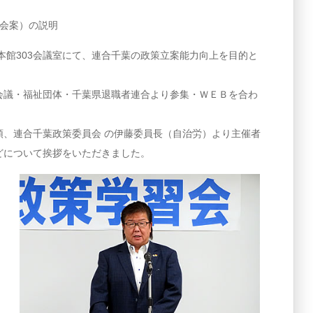
会案）の説明
館本館303会議室にて、連合千葉の政策立案能力向上を目的と
議・福祉団体・千葉県退職者連合より参集・ＷＥＢを合わ
、連合千葉政策委員会 の伊藤委員長（自治労）より主催者
どについて挨拶をいただきました。