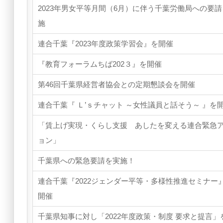
2023年男女平等月間（6月）に伴う千葉労働局への要
施
連合千葉『2023年度政策学習会』を開催
『教育フォーラムちば202３』を開催
第46回千葉県経営者協会との定期懇談会を開催
連合千葉『 Ｌ’ｓチャット ～女性議員と話そう～ 』を
「賃上げ実現・くらし支援 あしたを変える連合緊急
ョン」
千葉県への緊急要請を実施！
連合千葉『2022ジェンダー平等・多様性推進セミナー
開催
千葉県知事に対し「2022年度政策・制度 要求と提言」