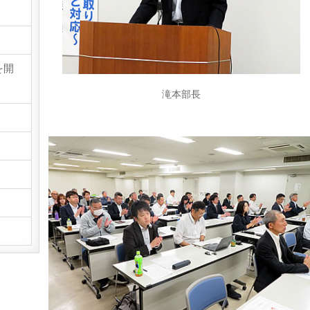
を開
滝本部長