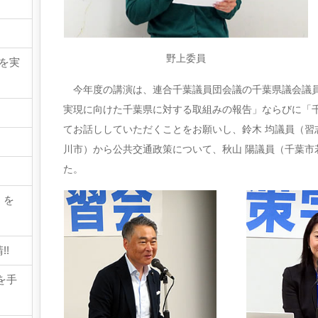
野上委員
請を実
今年度の講演は、連合千葉議員団会議の千葉県議会議員
実現に向けた千葉県に対する取組みの報告」ならびに「
てお話ししていただくことをお願いし、鈴木 均議員（習
川市）から公共交通政策について、秋山 陽議員（千葉
た。
』を
!
を手