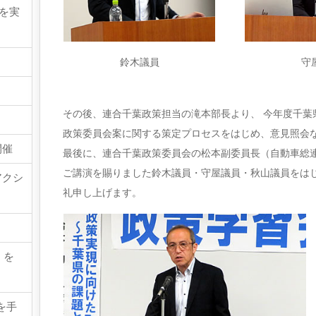
請を実
鈴木議員
守
その後、連合千葉政策担当の滝本部長より、 今年度千葉県
政策委員会案に関する策定プロセスをはじめ、意見照会
開催
最後に、連合千葉政策委員会の松本副委員長（自動車総
ご講演を賜りました鈴木議員・守屋議員・秋山議員をは
アクシ
礼申し上げます。
』を
を手